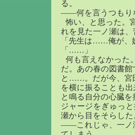
る。
――何を言うつもり
怖い、と思った。
れを見た一ノ瀬は、
「先生は……俺が、
「……」
何も言えなかった
だ。あの春の図書館
と……。だが今、宮
を横に振ることも出
と鳴る自分の心臓を
ジャージをぎゅっと
瀬から目をそらした
――これじゃ、一ノ
てしまう。