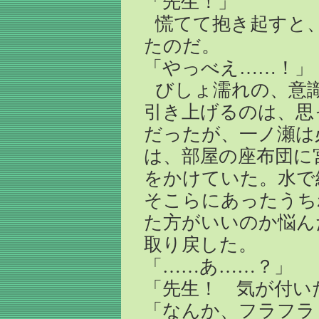
「先生！」
慌てて抱き起すと
たのだ。
「やっべえ……！」
びしょ濡れの、意
引き上げるのは、思
だったが、一ノ瀬は
は、部屋の座布団に
をかけていた。水で
そこらにあったうち
た方がいいのか悩ん
取り戻した。
「……あ……？」
「先生！ 気が付い
「なんか、フラフラ