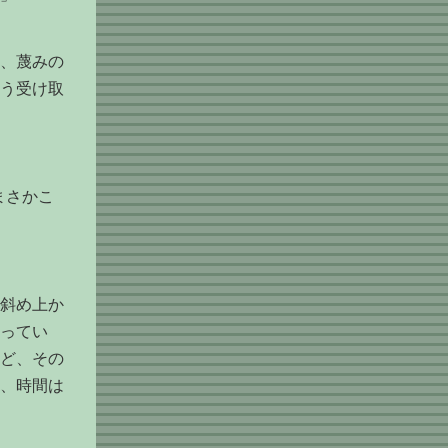
、蔑みの
う受け取
まさかこ
斜め上か
ってい
ど、その
、時間は