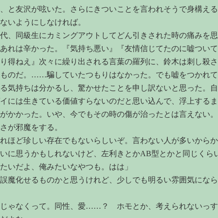
、と友沢が呟いた。さらにきついことを言われそうで身構える
ないようにしなければ。
代、同級生にカミングアウトしてどん引きされた時の痛みを思
あれは辛かった。『気持ち悪い』『友情信じてたのに嘘ついて
り得ねえ』次々に繰り出される言葉の羅列に、鈴木は刺し殺さ
ものだ。……騙していたつもりはなかった。でも嘘をつかれて
る気持ちは分かるし、驚かせたことを申し訳ないと思った。自
イには生きている価値すらないのだと思い込んで、浮上するま
がかかった。いや、今でもその時の傷が治ったとは言えない。
さが邪魔をする。
れほど珍しい存在でもないらしいぞ。言わない人が多いからか
いに思うかもしれないけど、左利きとかAB型とかと同じくら
たいだよ、俺みたいなやつも。はは」
誤魔化せるものかと思うけれど、少しでも明るい雰囲気になら
じゃなくって。同性、愛……？ ホモとか、考えられないっす