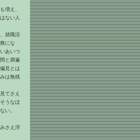
も増え、
はない人
、就職活
務にな
いあいつ
間と満遍
偏見とは
みは無残
見てさえ
そうなほ
ない。
みさえ浮