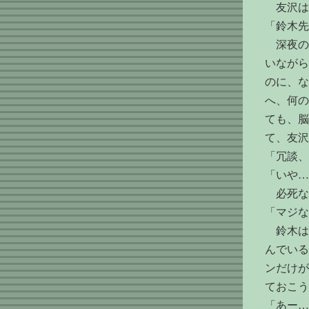
友沢は
「鈴木先
深夜の
いながら
のに、な
へ、何の
ても、脳
て、友沢
「冗談、
「いや…
必死な
「マジな
鈴木は
んでいる
ンだけが
ておこう
「あー…