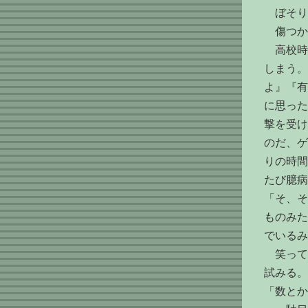
ぼそり
傷つか
高校時
しまう。
よ』『有
に思った
撃を受け
のだ、ゲ
りの時間
たび臆病
「そ、そ
ものみた
でいるみ
笑って
試みる。
「数とか