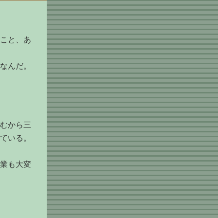
こと、あ
なんだ。
むから三
ている。
業も大変