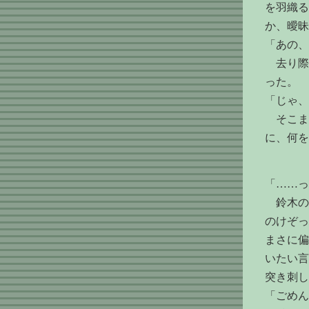
を羽織る
か、曖昧
「あの、
去り際
った。
「じゃ、
そこま
に、何を
「……っ
鈴木の
のけぞっ
まさに偏
いたい言
突き刺し
「ごめん