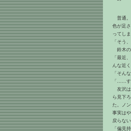
普通。
色が足さ
ってしま
「そう、
鈴木の
「最近、
んな近く
「そんな
「……す
友沢は
ら見下ろ
た。ノン
事実はや
戻らない
「偏見持