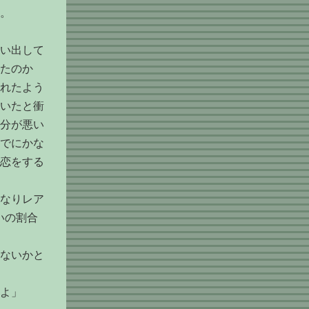
。
い出して
たのか
れたよう
いたと衝
分が悪い
でにかな
恋をする
なりレア
いの割合
ないかと
よ」