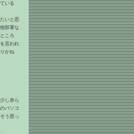
ている
たいと思
他部署な
ところ
を言われ
りかね
少し赤ら
のパソコ
そう思っ
」