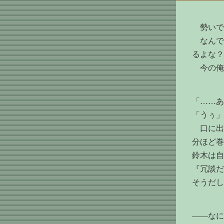
勢いで
なんで
るよな？
今の俺
「……あ
「うぅ」
口に出
分ほど巻
鈴木は自
『冗談だ
そうだし
――なに