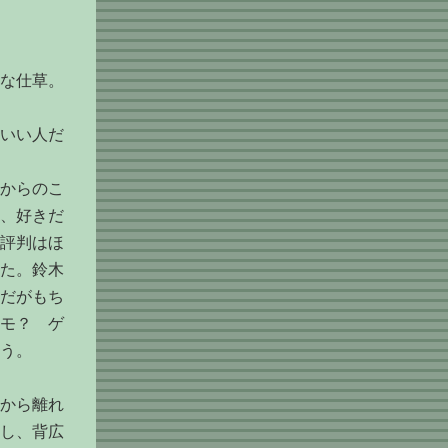
な仕草。
いい人だ
からのこ
、好きだ
評判はほ
た。鈴木
だがもち
モ？ ゲ
う。
から離れ
し、背広