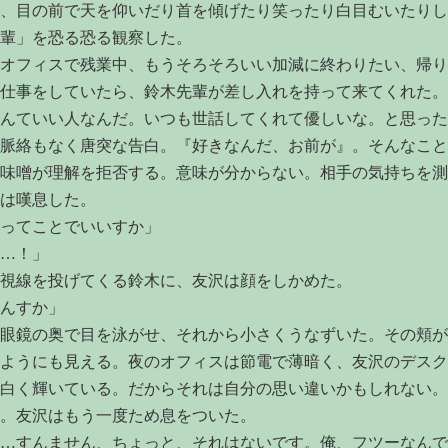
、目の前で天を仰いだり首を傾げたり笑ったり白目むいたりし
輩」を恐る恐る観察した。
オフィスで残業中、もうそろそろいい加減に終わりたい、帰り
仕事をしていたら、鈴木先輩が差し入れを持って来てくれた。
んていい人なんだ。いつも世話してくれて優しいな。と思った
脈絡もなく唐突な告白。『好きなんだ、お前が』。そんなこと
味噌が理解を拒否する。意味が分からない。相手の気持ちを測
は嘆息した。
ってことでいいすか」
…！」
視線を投げてくる鈴木に、友沢は顔をしかめた。
んすか」
眼鏡の奥で目を泳がせ、それから小さくうなずいた。その頬が
ようにも見える。夜のオフィスは節電で薄暗く、友沢のデスク
白く輝いている。だからそれは自分の思い違いかもしれない。
。友沢はもう一度ため息をついた。
…すんません、ちょっと、それはないです。俺、フツーなんで