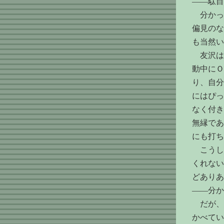
――駄目
分かっ
偏見のな
も当然い
友沢は
動中にＯ
り、自分
にはぴっ
なく付き
無縁であ
にも打ち
こうし
くれない
どありあ
――分か
だが、
かべてい