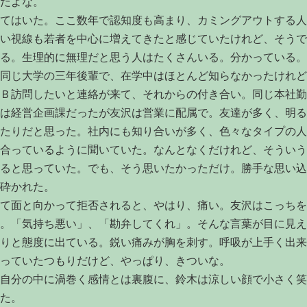
だよな。
てはいた。ここ数年で認知度も高まり、カミングアウトする人
い視線も若者を中心に増えてきたと感じていたけれど、そうで
る。生理的に無理だと思う人はたくさんいる。分かっている。
同じ大学の三年後輩で、在学中はほとんど知らなかったけれど
Ｂ訪問したいと連絡が来て、それからの付き合い。同じ本社勤
は経営企画課だったが友沢は営業に配属で。友達が多く、明る
たりだと思った。社内にも知り合いが多く、色々なタイプの人
合っているように聞いていた。なんとなくだけれど、そういう
ると思っていた。でも、そう思いたかっただけ。勝手な思い込
砕かれた。
て面と向かって拒否されると、やはり、痛い。友沢はこっちを
。「気持ち悪い」、「勘弁してくれ」。そんな言葉が目に見え
りと態度に出ている。鋭い痛みが胸を刺す。呼吸が上手く出来
っていたつもりだけど、やっぱり、きついな。
自分の中に渦巻く感情とは裏腹に、鈴木は涼しい顔で小さく笑
た。