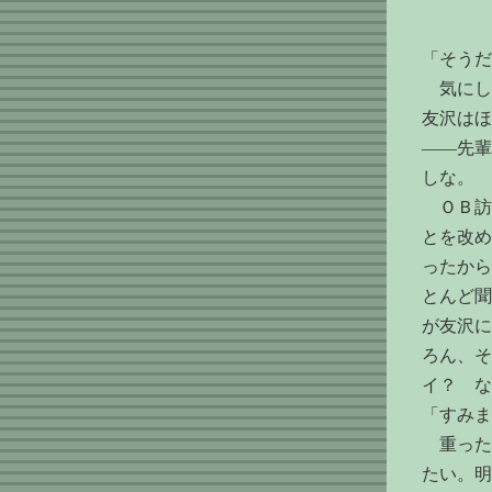
「そうだ
気にし
友沢はほ
――先輩
しな。
ＯＢ訪
とを改め
ったから
とんど聞
が友沢に
ろん、そ
イ？ な
「すみま
重った
たい。明