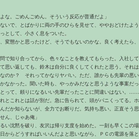
よな。ごめんごめん。そういう反応が普通だよ」
ないで、とばかりに両の手のひらを見せて、ややおどけたよう
っとして、小さく息をついた。
、変態かと思ったけど、そうでもないのかな。良く考えたら、
問で知り合ってから、色々なことを教えてもらった。入社して
て思い返しても、鈴木は自分に良くしてくれたと思う。それは
なのか？ それってかなりヤバい。ただ、誰からも先輩の悪い
かなかった。聞いた時も、やっかみだなと思うような事案だっ
とって、頼りになるいい先輩だったことに間違いはない。……
れとこれとは話が別だ。急に告られて、頭がパニくってる。ホ
んだか知らないが、全力でお断りだ。気持ち悪い。正直そう思
せん、じゃあ俺」
るい沈黙を破り、友沢は帰り支度を始めた。一刻も早くこの場
日からどうすればいいんだよと思いながら、ＰＣの電源を落と