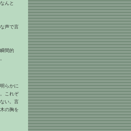
なんと
な声で言
瞬間的
。
明らかに
。これぞ
ない。言
木の胸を