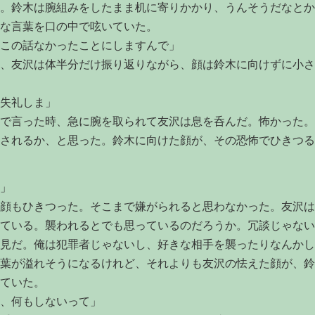
。鈴木は腕組みをしたまま机に寄りかかり、うんそうだなとか
な言葉を口の中で呟いていた。
この話なかったことにしますんで」
、友沢は体半分だけ振り返りながら、顔は鈴木に向けずに小さ
失礼しま」
で言った時、急に腕を取られて友沢は息を呑んだ。怖かった。
されるか、と思った。鈴木に向けた顔が、その恐怖でひきつる
」
顔もひきつった。そこまで嫌がられると思わなかった。友沢は
ている。襲われるとでも思っているのだろうか。冗談じゃない
見だ。俺は犯罪者じゃないし、好きな相手を襲ったりなんかし
葉が溢れそうになるけれど、それよりも友沢の怯えた顔が、鈴
ていた。
、何もしないって」