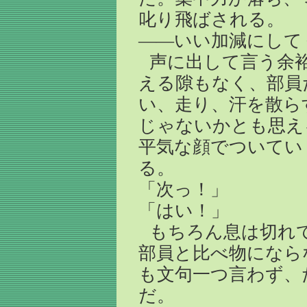
叱り飛ばされる。
――いい加減にして
声に出して言う余
える隙もなく、部員
い、走り、汗を散ら
じゃないかとも思え
平気な顔でついてい
る。
「次っ！」
「はい！」
もちろん息は切れ
部員と比べ物になら
も文句一つ言わず、
だ。