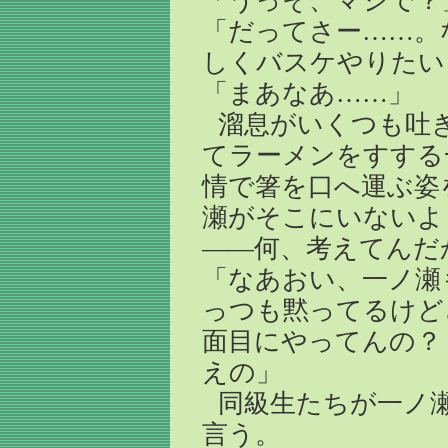
「うっそ、マジで？
「だってさー……。
しくバスケやりたい
「まあなあ……」
溜息がいくつも吐
てラーメンをすする
情で箸を口へ運ぶ姿
瀬がそこにいないよ
――何、考えてんだ
「なあおい、一ノ瀬
っつも黙ってるけど
面目にやってんの？
えの」
同級生たちが一ノ
言う。