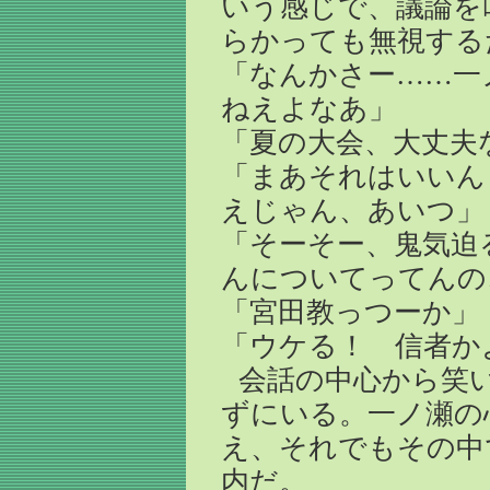
いう感じで、議論を
らかっても無視する
「なんかさー……一
ねえよなあ」
「夏の大会、大丈夫
「まあそれはいいん
えじゃん、あいつ」
「そーそー、鬼気迫
んについてってんの
「宮田教っつーか」
「ウケる！ 信者か
会話の中心から笑
ずにいる。一ノ瀬の
え、それでもその中
内だ。