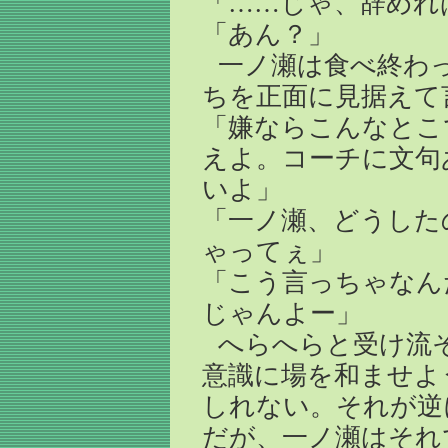
「……じゃ、辞めれ
「あん？」
一ノ瀬は食べ終わ
ちを正面に見据えて
「嫌ならこんなとこ
えよ。コーチに文句
いよ」
「一ノ瀬、どうした
ゃってぇ」
「こう言っちゃなん
じゃんよー」
へらへらと受け流
意識に場を和ませよ
しれない。それが逆
だが、一ノ瀬はそれ